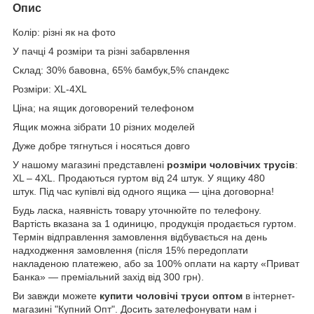
Опис
Колір: різні як на фото
У пачці 4 розміри та різні забарвлення
Склад: 30% бавовна, 65% бамбук,5% спандекс
Розміри: XL-4XL
Ціна; на ящик договорений телефоном
Ящик можна зібрати 10 різних моделей
Дуже добре тягнуться і носяться довго
У нашому магазині представлені
розміри чоловічих трусів
:
XL – 4XL. Продаються гуртом від 24 штук. У ящику 480
штук.
Під час купівлі від одного ящика — ціна договорна!
Будь ласка, наявність товару уточнюйте по телефону.
Вартість вказана за 1 одиницю, продукція продається гуртом.
Термін відправлення замовлення відбувається на день
надходження замовлення (після 15% передоплати
накладеною платежею, або за 100% оплати на карту «Приват
Банка» — преміальний захід від 300 грн).
Ви завжди можете
купити чоловічі труси
оптом
в інтернет-
магазині "Купний Опт". Досить зателефонувати нам і