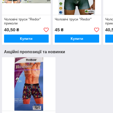
Чоловічі труси "Redor"
Чоловічі труси "Redor"
Чоло
приколи
при
40,50
45
40,
₴
₴
Купити
Купити
Акційні пропозиції та новинки