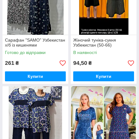
Сарафан "SAMO" Узбекистан
Жіночий туніка-сукня
х/б із кишенями
Узбекистан (50-66)
Готово до відправки
В наявності
261
94,50
₴
₴
Купити
Купити