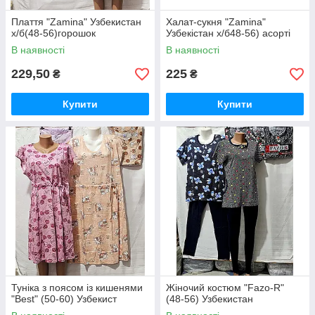
Плаття "Zamina" Узбекистан
Халат-сукня "Zamina"
х/б(48-56)горошок
Узбекістан х/б48-56) асорті
В наявності
В наявності
229,50
225
₴
₴
Купити
Купити
Туніка з поясом із кишенями
Жіночий костюм "Fazo-R"
"Best" (50-60) Узбекист
(48-56) Узбекистан