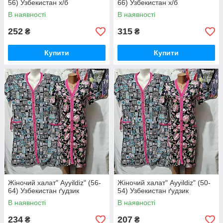
56) Узбекистан х/б
66) Узбекистан х/б
В наявності
В наявності
252
315
₴
₴
Купити
Купити
Жіночий халат" Ayyildiz" (56-
Жіночий халат" Ayyildiz" (50-
64) Узбекистан ґудзик
54) Узбекистан ґудзик
В наявності
В наявності
234
207
₴
₴