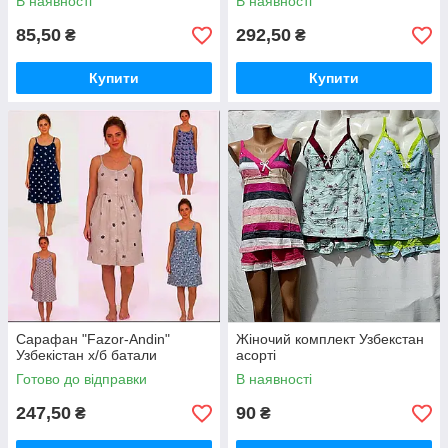
В наявності
В наявності
85,50
292,50
₴
₴
Купити
Купити
Сарафан "Fazor-Andin"
Жіночий комплект Узбекстан
Узбекістан х/б батали
асорті
Готово до відправки
В наявності
247,50
90
₴
₴