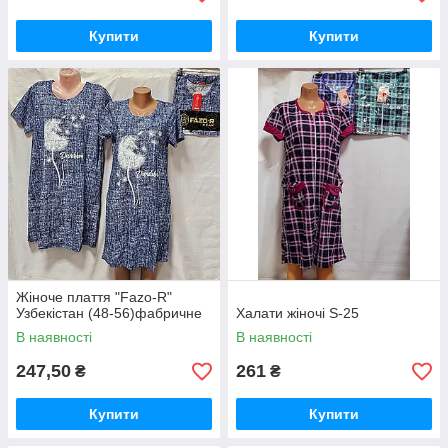
Купити
Купити
Жіноче плаття "Fazo-R"
Узбекістан (48-56)фабричне
Халати жіночі S-25
В наявності
В наявності
247,50
261
₴
₴
Купити
Купити