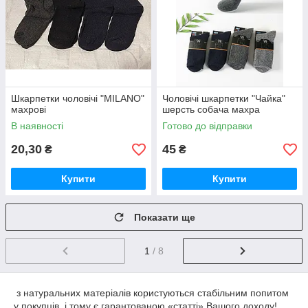
Шкарпетки чоловічі "MILANO"
Чоловічі шкарпетки "Чайка"
махрові
шерсть собача махра
В наявності
Готово до відправки
20,30
45
₴
₴
Купити
Купити
Показати ще
1
/ 8
з натуральних матеріалів користуються стабільним попитом
у покупців, і тому є гарантованою «статті» Вашого доходу!