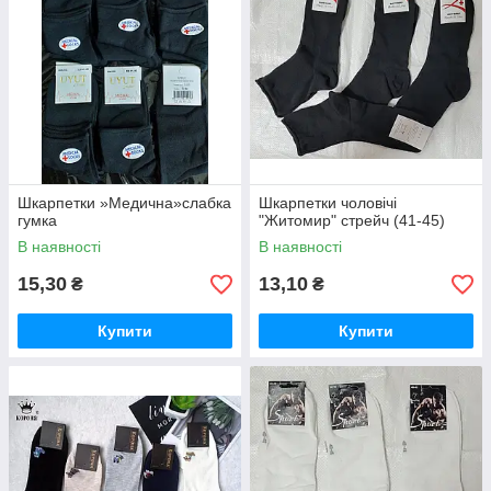
Шкарпетки »Медична»слабка
Шкарпетки чоловічі
гумка
"Житомир" стрейч (41-45)
В наявності
В наявності
15,30
13,10
₴
₴
Купити
Купити