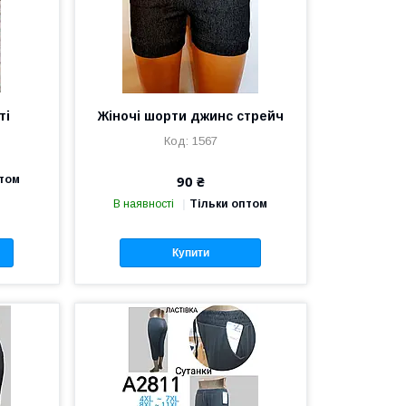
ті
Жіночі шорти джинс стрейч
1567
90 ₴
птом
В наявності
Тільки оптом
Купити