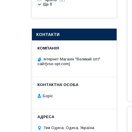
Ще 8
КОНТАКТИ
Інтернет Магазін "Великий опт"
сайт[vse-opt.com]
Борiс
7км Одеса, Одеса, Україна