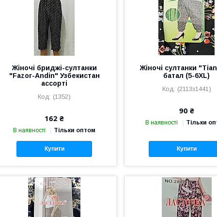
Жіночі бриджі-султанки
Жіночі султанки "Tian
"Fazor-Andin" Узбекистан
батал (5-6XL)
ассорті
(2113з1441)
(1352)
90 ₴
162 ₴
В наявності
Тільки о
В наявності
Тільки оптом
Купити
Купити