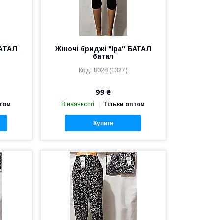
БАТАЛ
Жіночі бриджі "Іра" БАТАЛ
батал
8028 (1327)
99 ₴
птом
В наявності
Тільки оптом
Купити