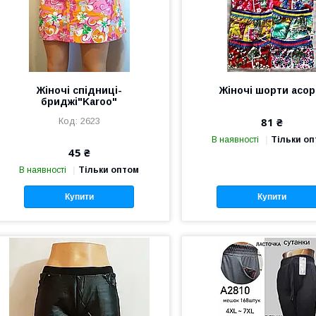
Жіночі спідниці-
Жіночі шорти асор
бриджі"Karoo"
81 ₴
2623
В наявності
Тільки о
45 ₴
В наявності
Тільки оптом
Купити
Купити