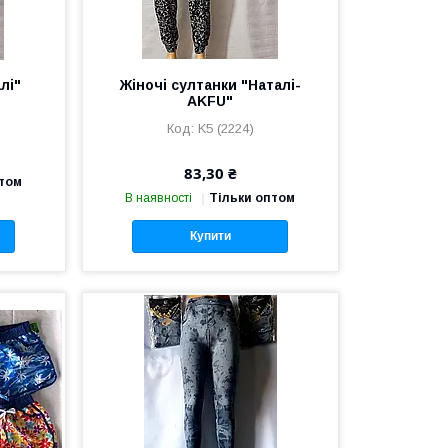
лі"
Жіночі султанки "Наталі-
AKFU"
K5 (2224)
83,30 ₴
птом
В наявності
Тільки оптом
Купити