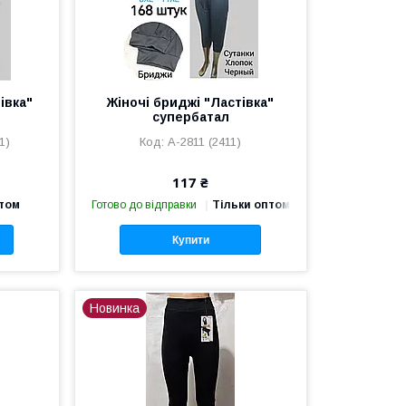
івка"
Жіночі бриджі "Ластівка"
супербатал
1)
А-2811 (2411)
117 ₴
птом
Готово до відправки
Тільки оптом
Купити
Новинка