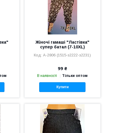
вка"
Жіночі гамаші "Ластівка"
супер батал (7-10XL)
А-2806 (1515-з2222-з2231)
99 ₴
птом
В наявності
Тільки оптом
Купити