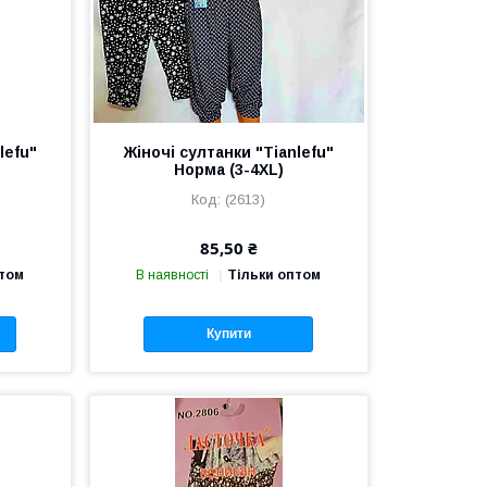
lefu"
Жіночі султанки "Tianlefu"
Норма (3-4XL)
(2613)
85,50 ₴
птом
В наявності
Тільки оптом
Купити