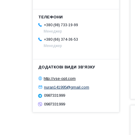
+380 (98) 733-19-99
Менеджер
+380 (66) 374-36-53
Менеджер
http://vse-opt.com
nuran141995@gmail.com
0987331999
0987331999