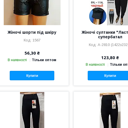
Жіночі шорти під шкіру
Жіночі султанки "Ласт
супербатал
1567
А-2810 (1422з232
56,30 ₴
123,80 ₴
В наявності
Тільки оптом
В наявності
Тільки о
Купити
Купити