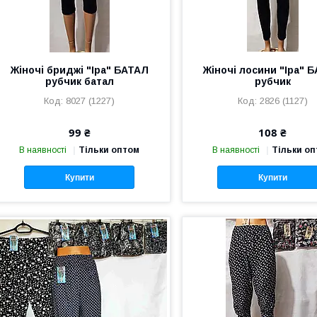
Жіночі бриджі "Іра" БАТАЛ
Жіночі лосини "Іра" 
рубчик батал
рубчик
8027 (1227)
2826 (1127)
99 ₴
108 ₴
В наявності
Тільки оптом
В наявності
Тільки о
Купити
Купити