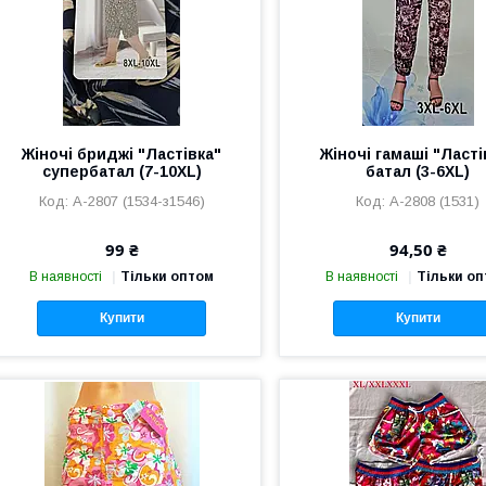
Жіночі бриджі "Ластівка"
Жіночі гамаші "Ласті
супербатал (7-10XL)
батал (3-6XL)
А-2807 (1534-з1546)
A-2808 (1531)
99 ₴
94,50 ₴
В наявності
Тільки оптом
В наявності
Тільки о
Купити
Купити