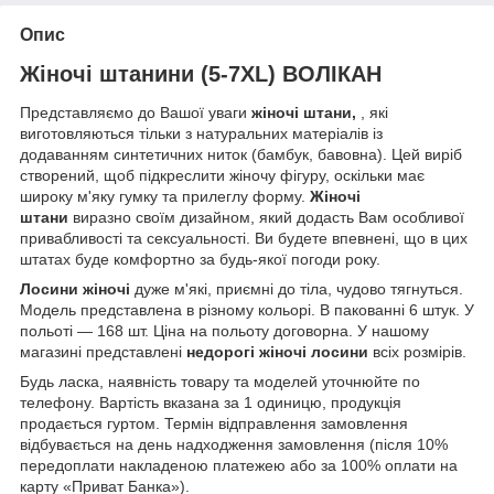
Опис
Жіночі штанини (5-7XL) ВОЛІКАН
Представляємо до Вашої уваги
жіночі штани,
, які
виготовляються тільки з натуральних матеріалів із
додаванням синтетичних ниток (бамбук, бавовна). Цей виріб
створений, щоб підкреслити жіночу фігуру, оскільки має
широку м'яку гумку та прилеглу форму.
Жіночі
штани
виразно своїм дизайном, який додасть Вам особливої
привабливості та сексуальності. Ви будете впевнені, що в цих
штатах буде комфортно за будь-якої погоди року.
Лосини жіночі
дуже м'які, приємні до тіла, чудово тягнуться.
Модель представлена в різному кольорі. В пакованні 6 штук. У
польоті — 168 шт. Ціна на польоту договорна.
У нашому
магазині представлені
недорогі жіночі лосини
всіх розмірів.
Будь ласка, наявність товару та моделей уточнюйте по
телефону. Вартість вказана за 1 одиницю, продукція
продається гуртом. Термін відправлення замовлення
відбувається на день надходження замовлення (після 10%
передоплати накладеною платежею або за 100% оплати на
карту «Приват Банка»).