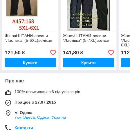
Жіночі ШТАНИ-лосини
Жіночі ШТАНИ-лосини
Жін
"Ластівка" (5-6XL)велікан
"Ластівка" (5-7XL)велікан
"Лас
6XL)
121,50
141,80
112
₴
₴
Купити
Купити
Про нас
100% позитивних з 6 відгуків за рік
Працює з 27.07.2015
м. Одеса
7км Одеса, Одеса, Україна
Контакти