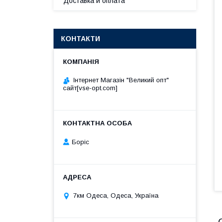
Доставка и оплата
КОНТАКТИ
Інтернет Магазін "Великий опт"
сайт[vse-opt.com]
Борiс
7км Одеса, Одеса, Україна