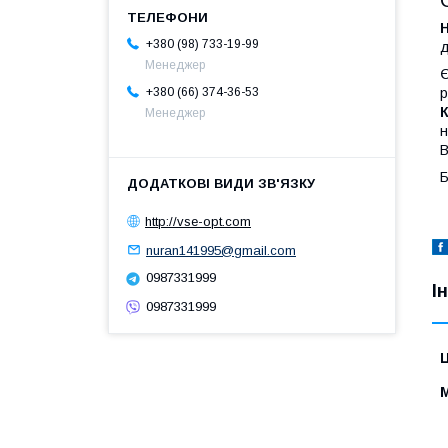
Н
+380 (98) 733-19-99
д
Менеджер
Є
р
+380 (66) 374-36-53
К
Менеджер
н
В
Б
http://vse-opt.com
nuran141995@gmail.com
0987331999
І
0987331999
Ц