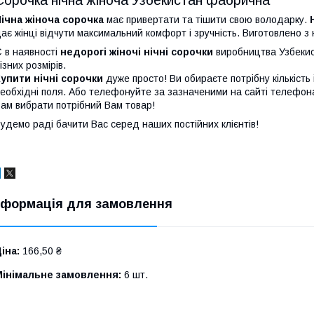
ічна жіноча сорочка
має привертати та тішити свою володарку.
ає жінці відчути максимальний комфорт і зручність. Виготовлено з
 в наявності
недорогі жіночі нічні сорочки
виробництва Узбекист
ізних розмірів.
упити нічні сорочки
дуже просто! Ви обираєте потрібну кількість
еобхідні поля. Або телефонуйте за зазначеними на сайті телефон
ам вибрати потрібний Вам товар!
удемо раді бачити Вас серед наших постійних клієнтів!
нформація для замовлення
іна:
166,50 ₴
Мінімальне замовлення:
6 шт.