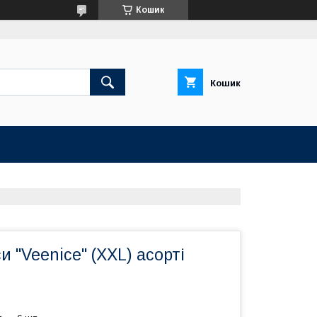
Кошик
Кошик
и "Veenice" (XXL) асорті