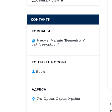
Доставка и оплата
КОНТАКТИ
Інтернет Магазін "Великий опт"
сайт[vse-opt.com]
Борiс
7км Одеса, Одеса, Україна
П