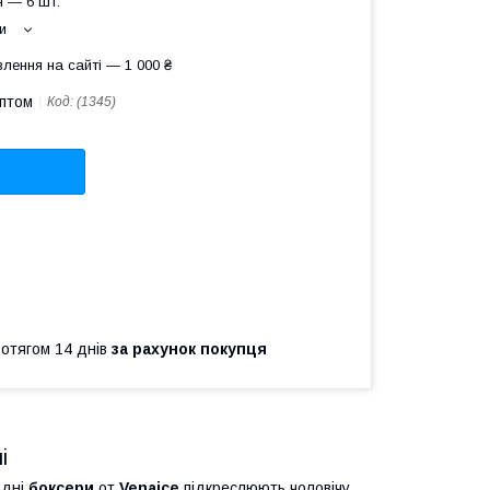
 — 6 шт.
и
лення на сайті — 1 000 ₴
оптом
Код:
(1345)
ротягом 14 днів
за рахунок покупця
лі
одні
боксери
от
Venaice
підкреслюють чоловічу