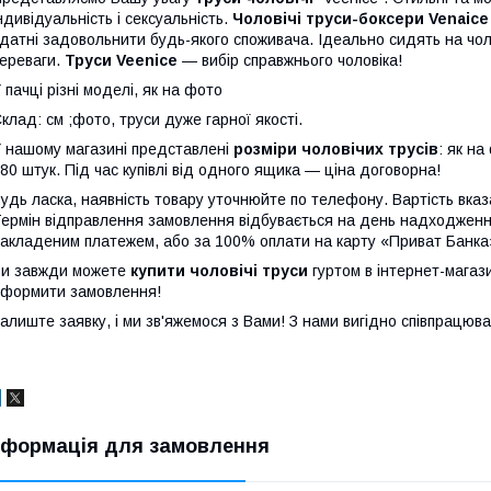
ндивідуальність і сексуальність.
Чоловічі труси-боксери Venaice
датні задовольнити будь-якого споживача. Ідеально сидять на чолов
ереваги.
Труси Veenice
— вибір справжнього чоловіка!
 пачці різні моделі, як на фото
клад: см ;фото, труси дуже гарної якості.
 нашому магазині представлені
розміри чоловічих трусів
: як н
80 штук.
Під час купівлі від одного ящика — ціна договорна!
удь ласка, наявність товару уточнюйте по телефону. Вартість вка
ермін відправлення замовлення відбувається на день надходжен
акладеним платежем, або за 100% оплати на карту «Приват Банка
и завжди можете
купити чоловічі труси
гуртом в інтернет-магази
формити замовлення!
алиште заявку, і ми зв'яжемося з Вами! З нами вигідно співпрацюва
нформація для замовлення