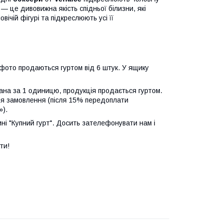
— це дивовижна якість спідньої білизни, які
ічій фігурі та підкреслюють усі її
а фото продаються гуртом від 6 штук. У ящику
зана за 1 одиницю, продукція продається гуртом.
ня замовлення (після 15% передоплати
»).
ні "Купний гурт". Досить зателефонувати нам і
ти!