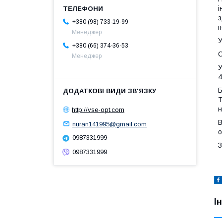
і
з
+380 (98) 733-19-99
п
Менеджер
У
+380 (66) 374-36-53
С
Менеджер
У
4
Б
Т
н
http://vse-opt.com
В
nuran141995@gmail.com
о
0987331999
З
0987331999
І