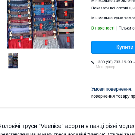
Мінімальне замовлення
Показати всі оптові цін
Мінімальна сума замов
В наявності
Тільки 
Купити
+380 (98) 733-19-99
Менеджер
повернення товару п
Чоловічі труси "Veenice" асорти в пачці різні моде
редставляємо Вашу увагу
труси чоловічі
"Veenice". Стильні та м