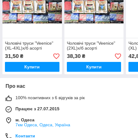
Чоловічі труси "Veenice"
Чоловічі труси "Veenice"
Чоло
(XL-4XL)х/б асорті
(2XL)х/б асорті
(XL)
31,50
38,30
42,
₴
₴
Купити
Купити
Про нас
100% позитивних з 6 відгуків за рік
Працює з 27.07.2015
м. Одеса
7км Одеса, Одеса, Україна
Контакти