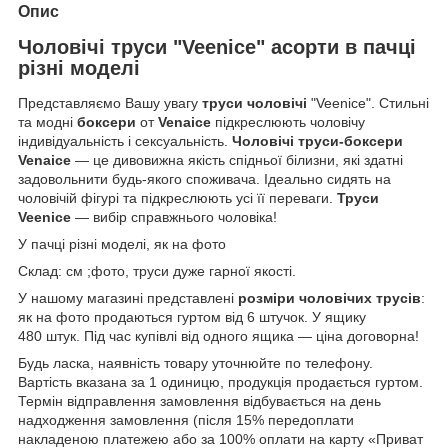
Опис
Чоловічі труси "Veenice" асорти в пачці
різні моделі
Представляємо Вашу увагу
труси чоловічі
"Veenice". Стильні
та модні
боксери
от
Venaice
підкреслюють чоловічу
індивідуальність і сексуальність.
Чоловічі труси-боксери
Venaice
— це дивовижна якість спідньої білизни, які здатні
задовольнити будь-якого споживача. Ідеально сидять на
чоловічій фігурі та підкреслюють усі її переваги.
Труси
Veenice
— вибір справжнього чоловіка!
У пачці різні моделі, як на фото
Склад: см ;фото, труси дуже гарної якості.
У нашому магазині представлені
розміри чоловічих трусів
:
як на фото продаються гуртом від 6 штучок. У ящику
480 штук.
Під час купівлі від одного ящика — ціна договорна!
Будь ласка, наявність товару уточнюйте по телефону.
Вартість вказана за 1 одиницю, продукція продається гуртом.
Термін відправлення замовлення відбувається на день
надходження замовлення (після 15% передоплати
накладеною платежею або за 100% оплати на карту «Приват