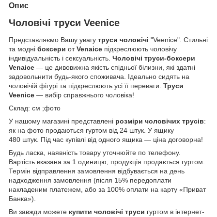
Опис
Чоловічі труси Veenice
Представляємо Вашу увагу
труси чоловічі
"Veenice". Стильні
та модні
боксери
от
Venaice
підкреслюють чоловічу
індивідуальність і сексуальність.
Чоловічі труси-боксери
Venaice
— це дивовижна якість спідньої білизни, які здатні
задовольнити будь-якого споживача. Ідеально сидять на
чоловічій фігурі та підкреслюють усі її переваги.
Труси
Veenice
— вибір справжнього чоловіка!
Склад: см ;фото
У нашому магазині представлені
розміри чоловічих трусів
:
як на фото продаються гуртом від 24 штук. У ящику
480 штук.
Під час купівлі від одного ящика — ціна договорна!
Будь ласка, наявність товару уточнюйте по телефону.
Вартість вказана за 1 одиницю, продукція продається гуртом.
Термін відправлення замовлення відбувається на день
надходження замовлення (після 15% передоплати
накладеним платежем, або за 100% оплати на карту «Приват
Банка»).
Ви завжди можете
купити чоловічі труси
гуртом в інтернет-