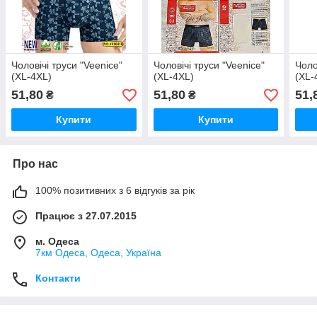
Чоловічі труси "Veenice"
Чоловічі труси "Veenice"
Чоло
(XL-4XL)
(XL-4XL)
(XL-
51,80
51,80
51,
₴
₴
Купити
Купити
Про нас
100% позитивних з 6 відгуків за рік
Працює з 27.07.2015
м. Одеса
7км Одеса, Одеса, Україна
Контакти