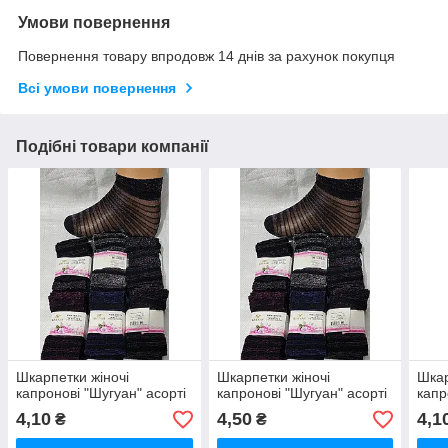
Умови повернення
Повернення товару впродовж 14 днів за рахунок покупця
Всі умови повернення
Подібні товари компанії
Шкарпетки жіночі
Шкарпетки жіночі
Шкар
капронові "Шугуан" асорті
капронові "Шугуан" асорті
капр
4,10
4,50
4,1
₴
₴