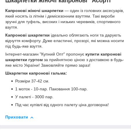
Шкарпетки жіночі капронові "Асорті"
Капронові жіночі шкарпетки
— один із головних аксесуарів,
який носять із літнім і демісезонним взуттям.
Такі вироби
зручні для туфель, високих і низьких черевиків, спортивного
взуття.
Капронові шкарпетки
ідеально облягають ноги та дарують
відчуття комфорту. Дуже еластичні, прозорі, які можна носити
під будь-яке взуття.
Інтернет-магазин "Купний Опт" пропонує
купити капронові
шкарпетки гуртом
за прийнятною ціною з доставкою в будь-
яке місто України! Замовляйте прямо зараз!
Шкарпетки капронові гальма:
Розміри 37-42 см.
1 моток - 10-пар. Паковання 100-пар.
У палеті - 3000 пар.
Під час купівлі від одного палету ціна договорна!
Приховати