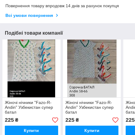
Повернення товару впродовж 14 днів за рахунок покупця
Всі умови повернення
Подібні товари компанії
Жіночі нічники "Fazo-R-
Жіночі нічники "Fazo-R-
Жіно
Andin" Узбекистан супер
Andin" Узбекистан супер
Andi
батал
батал
бата
225
225
225
₴
₴
Купити
Купити