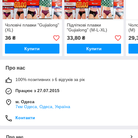
Чоловічі плавки "Gujialong"
Підліткові плавки
Чоло
(XL)
"Gujialong" (M-L-XL)
(М)
36
33,80
29,
₴
₴
Купити
Купити
Про нас
100% позитивних з 6 відгуків за рік
Працює з 27.07.2015
м. Одеса
7км Одеса, Одеса, Україна
Контакти
Про нас