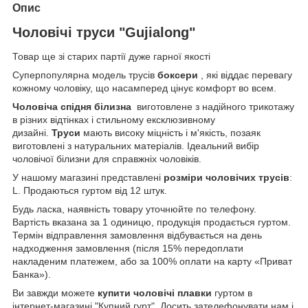
Опис
Чоловічі труси "Gujialong"
Товар ще зі старих партії дуже гарної якості
Суперпопулярна модель трусів
боксери
, які віддає перевагу
кожному чоловіку, що насамперед цінує комфорт во всем.
Чоловіча спідня білизна
виготовлене з надійного трикотажу
в різних відтінках і стильному ексклюзивному
дизайні.
Труси
мають високу міцність і м'якість, позаяк
виготовлені з натуральних матеріалів. Ідеальний вибір
чоловічої білизни для справжніх чоловіків.
У нашому магазині представлені
розміри чоловічих трусів
:
L. Продаються гуртом від 12 штук.
Будь ласка, наявність товару уточнюйте по телефону.
Вартість вказана за 1 одиницю, продукція продається гуртом.
Термін відправлення замовлення відбувається на день
надходження замовлення (після 15% передоплати
накладеним платежем, або за 100% оплати на карту «Приват
Банка»).
Ви завжди можете
купити чоловічі плавки
гуртом в
інтернет-магазині "Купний гурт". Досить зателефонувати нам і