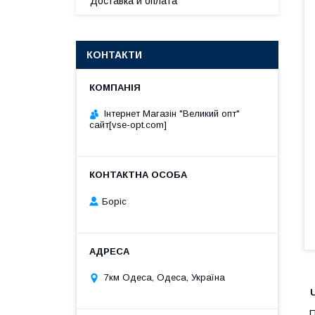
Доставка и оплата
КОНТАКТИ
Інтернет Магазін "Великий опт"
сайт[vse-opt.com]
Борiс
7км Одеса, Одеса, Україна
П