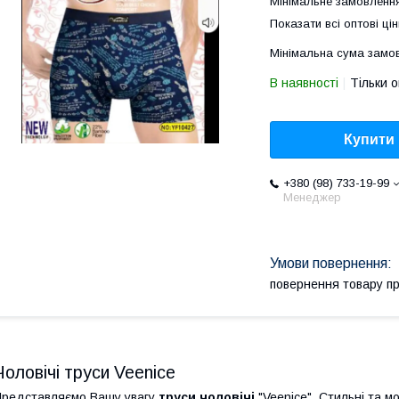
Мінімальне замовлення
Показати всі оптові цін
Мінімальна сума замов
В наявності
Тільки 
Купити
+380 (98) 733-19-99
Менеджер
повернення товару п
Чоловічі труси Veenice
редставляємо Вашу увагу
труси чоловічі
"Veenice". Стильні та м