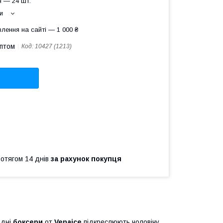
 — 24 шт.
и
лення на сайті — 1 000 ₴
оптом
Код:
10427 (1213)
ротягом 14 днів
за рахунок покупця
одні
боксери
от
Venaice
підкреслюють чоловічу