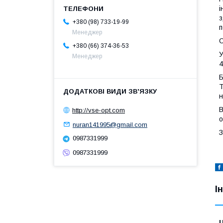
і
з
+380 (98) 733-19-99
п
Менеджер
С
+380 (66) 374-36-53
У
Менеджер
4
Б
Т
н
В
http://vse-opt.com
о
nuran141995@gmail.com
З
0987331999
0987331999
І
Ц