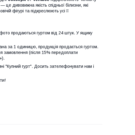
— це дивовижна якість спідньої білизни, які
ічій фігурі та підкреслюють усі її
а фото продаються гуртом від 24 штук. У ящику
зана за 1 одиницю, продукція продається гуртом.
ня замовлення (після 15% передоплати
»).
ні "Купний гурт". Досить зателефонувати нам і
ти!