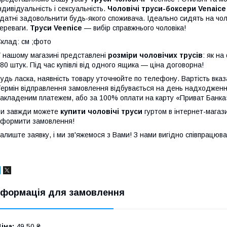
ндивідуальність і сексуальність.
Чоловічі труси-боксери Venaice
датні задовольнити будь-якого споживача. Ідеально сидять на чолов
ереваги.
Труси Veenice
— вибір справжнього чоловіка!
клад: см ;фото
 нашому магазині представлені
розміри чоловічих трусів
: як н
80 штук.
Під час купівлі від одного ящика — ціна договорна!
удь ласка, наявність товару уточнюйте по телефону. Вартість вка
ермін відправлення замовлення відбувається на день надходжен
акладеним платежем, або за 100% оплати на карту «Приват Банка
и завжди можете
купити чоловічі труси
гуртом в інтернет-магази
формити замовлення!
алиште заявку, і ми зв'яжемося з Вами! З нами вигідно співпрацюва
нформація для замовлення
іна:
49,50 ₴