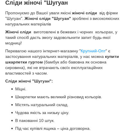
Сліди жіночі "Шугуан
Пропонуємо до Вашої уваги якісні
жіночі сліди
від фірми
"Шугуан".
Жіночі сліди
"Шугуан"
зроблені з високоякісних
натуральних матеріалів
Жіночі сліди
виготовлені в бежевих і чорних кольорах, у
такий спосіб дасть змогу задовольнити запит будь-якої
модниці!
Перевагою нашого інтернет-магазину "
Крупний-Опт
" є
застосування натуральних матеріалів, у нас можна
купити
шкарпетки гуртом
(бамбук або бавовна як основна
сировина), які не втрачають своїх експлуатаційних
властивостей з часом.
Сліди жіночі "Шугуан":
Міцні.
Шкарпетки мають великий різновид кольорів.
Містять натуральний склад.
Чудова якість за низьку ціну.
В пакованні 10 штук.
Під час купівлі ящика
–
ціна договорна.