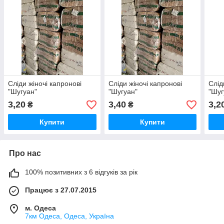
Сліди жіночі капронові
Сліди жіночі капронові
Слід
"Шугуан"
"Шугуан"
"Шуг
3,20
3,40
3,2
₴
₴
Купити
Купити
Про нас
100% позитивних з 6 відгуків за рік
Працює з 27.07.2015
м. Одеса
7км Одеса, Одеса, Україна