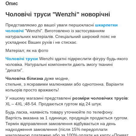
Опис
Чоловічі труси "Wenzhi" новорічні
Представляємо до вашої уваги першокласні
шкарпетки
чоловічі
"Wenzhi". Виготовлено із застосуванням
натуральних матеріалів. Спеціальний широкий пояс не
ускладнює Ваших рухів і не стискає.
Матеріал; як на фото
Чоловічі труси
Wenzhi здатні підкреслити фігуру будь-якого
чоловіка. Натуральні компоненти дають змогу тканині
"дихати".
Чоловіча білизна
дуже модне,
стильне, з яскравими малюнками або однотонна. Варіанти
кольорів просто вражають!
У нашому магазині представлені
розміри чоловічих трусів
:
XL – 4XL ;48-54. Продаються гуртом від 24 штук.
Будь ласка, наявність товару уточнюйте по телефону.
Вартість вказана за 1 одиницю, продукція продається гуртом.
Термін відправлення замовлення відбувається на день
надходження замовлення (після 15% передоплати
накладеною платежею або за 100% оплати на карту «Приват