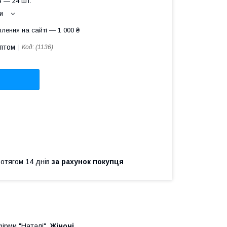
 — 24 шт.
и
лення на сайті — 1 000 ₴
оптом
Код:
(1136)
ротягом 14 днів
за рахунок покупця
ірми "Наталі".
Жіночі