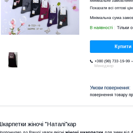
Мінімальне замовлення
Показати всі оптові цін
Мінімальна сума замов
В наявності
Тільки 
Купити
+380 (98) 733-19-99
Менеджер
повернення товару п
Шкарпетки жіночі "Наталі"кар
ропонуємо до Вашої уваги якісні
жіночі шкарпетки
для зими від ф