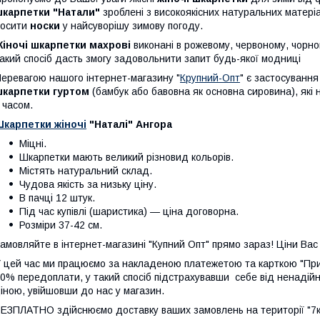
шкарпетки
"Натали"
зроблені з високоякісних натуральних матеріа
носити
носки
у найсуворішу зимову погоду.
іночі шкарпетки махрові
виконані в рожевому, червоному, чорно
акий спосіб дасть змогу задовольнити запит будь-якої модниці
еревагою нашого інтернет-магазину "
Крупний-Опт
" є застосування
шкарпетки гуртом
(бамбук або бавовна як основна сировина), які 
 часом.
Шкарпетки жіночі
"Наталі" Ангора
Міцні.
Шкарпетки мають великий різновид кольорів.
Містять натуральний склад.
Чудова якість за низьку ціну.
В пачці 12 штук.
Під час купівлі (шаристика) — ціна договорна.
Розміри 37-42 см.
амовляйте в інтернет-магазині "Купний Опт" прямо зараз! Ціни Ва
 цей час ми працюємо за накладеною платежетою та карткою "Прив
0% передоплати, у такий спосіб підстрахувавши себе від ненадійн
іною, увійшовши до нас у магазин.
ЕЗПЛАТНО здійснюємо доставку ваших замовлень на території "7км