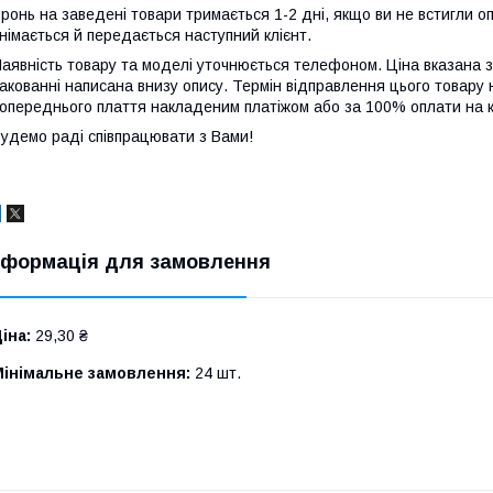
ронь на заведені товари тримається 1-2 дні, якщо ви не встигли 
німається й передається наступний клієнт.
аявність товару та моделі уточнюється телефоном. Ціна вказана за
акованні написана внизу опису. Термін відправлення цього товар
опереднього плаття накладеним платіжом або за 100% оплати на к
удемо раді співпрацювати з Вами!
нформація для замовлення
іна:
29,30 ₴
Мінімальне замовлення:
24 шт.