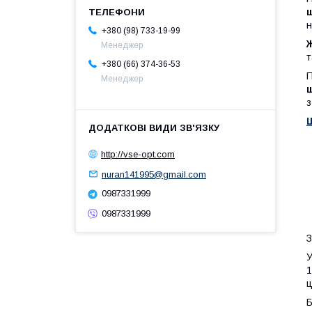
+380 (98) 733-19-99
Ж
Менеджер
т
+380 (66) 374-36-53
П
Менеджер
з
http://vse-opt.com
nuran141995@gmail.com
0987331999
0987331999
З
У
1
ц
Б