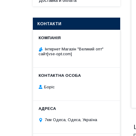
Доставка и оплата
КОНТАКТИ
Інтернет Магазін "Великий опт"
сайт[vse-opt.com]
Борiс
7км Одеса, Одеса, Україна
П