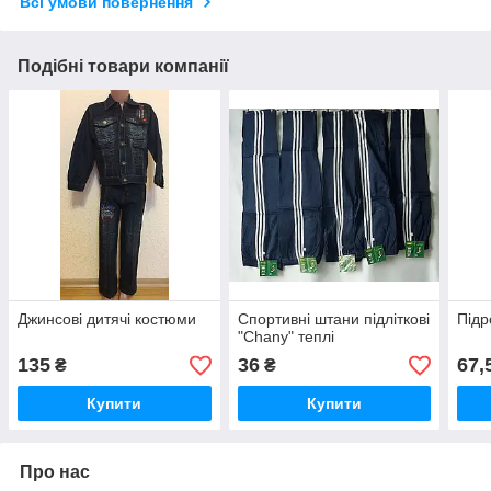
Всі умови повернення
Подібні товари компанії
Джинсові дитячі костюми
Спортивні штани підліткові
Підр
"Chany" теплі
135
36
67,
₴
₴
Купити
Купити
Про нас