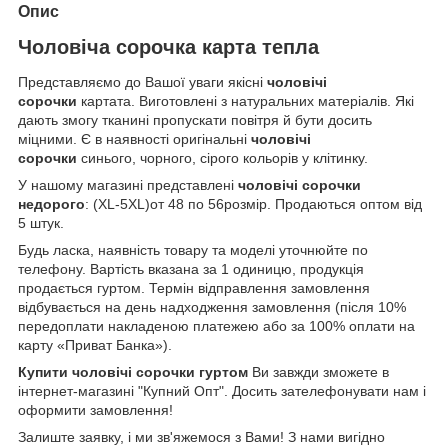
Опис
Чоловіча сорочка карта тепла
Представляємо до Вашої уваги якісні
чоловічі
сорочки
картата. Виготовлені з натуральних матеріалів. Які
дають змогу тканині пропускати повітря й бути досить
міцними. Є в наявності оригінальні
чоловічі
сорочки
синього, чорного, сірого кольорів у клітинку.
У нашому магазині представлені
чоловічі сорочки
недорого
: (XL-5XL)от 48 по 56розмір. Продаються оптом від
5 штук.
Будь ласка, наявність товару та моделі уточнюйте по
телефону. Вартість вказана за 1 одиницю, продукція
продається гуртом. Термін відправлення замовлення
відбувається на день надходження замовлення (після 10%
передоплати накладеною платежею або за 100% оплати на
карту «Приват Банка»).
Купити чоловічі сорочки гуртом
Ви завжди зможете в
інтернет-магазині "Купний Опт". Досить зателефонувати нам і
оформити замовлення!
Залиште заявку, і ми зв'яжемося з Вами! З нами вигідно