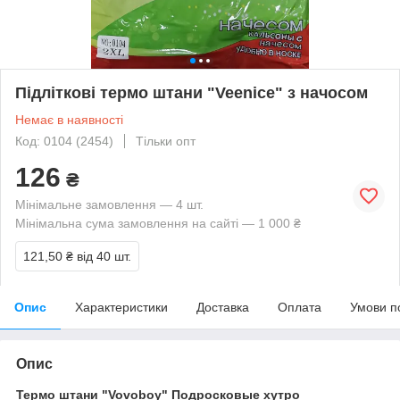
Підліткові термо штани "Veenice" з начосом
Немає в наявності
Код: 0104 (2454)
Тільки опт
126
₴
Мінімальне замовлення — 4 шт.
Мінімальна сума замовлення на сайті — 1 000 ₴
121,50 ₴
від 40 шт.
Опис
Характеристики
Доставка
Оплата
Умови п
Опис
Термо штани "Vovoboy" Подросковые хутро