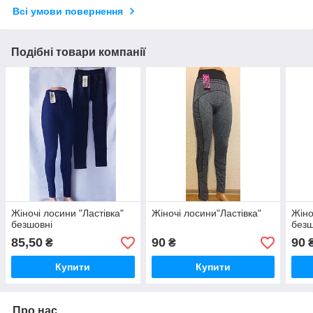
Всі умови повернення
Подібні товари компанії
Жіночі лосини "Ластівка"
Жіночі лосини"Ластівка"
Жіно
безшовні
безш
85,50
90
90
₴
₴
Купити
Купити
Про нас