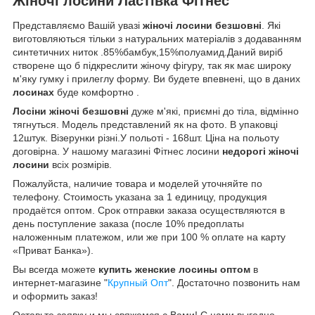
Жіночі лосини Ластівка Фітнес
Представляємо Вашій увазі
жіночі лосини безшовні
. Які
виготовляються тільки з натуральних матеріалів з додаванням
синтетичних ниток .85%бамбук,15%полуамид.Даний виріб
створене що б підкреслити жіночу фігуру, так як має широку
м'яку гумку і прилеглу форму. Ви будете впевнені, що в даних
лосинах
буде комфортно .
Лосіни жіночі безшовні
дуже м'які, приємні до тіла, відмінно
тягнуться. Модель представлений як на фото. В упаковці
12штук. Візерунки різні.У польоті - 168шт. Ціна на польоту
договірна.
У нашому магазині Фітнес лосини
недорогі жіночі
лосини
всіх розмірів.
Пожалуйста, наличие товара и моделей уточняйте по
телефону. Стоимость указана за 1 единицу, продукция
продаётся оптом. Срок отправки заказа осуществляются в
день поступление заказа (после 10% предоплаты
наложенным платежом, или же при 100 % оплате на карту
«Приват Банка»).
Вы всегда можете
купить женские лосины оптом
в
интернет-магазине "
Крупный Опт
". Достаточно позвонить нам
и оформить заказ!