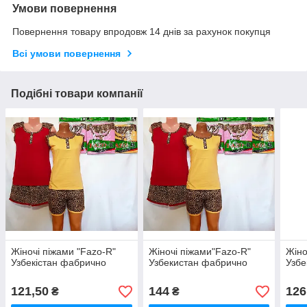
Умови повернення
Повернення товару впродовж 14 днів за рахунок покупця
Всі умови повернення
Подібні товари компанії
Жіночі піжами "Fazo-R"
Жіночі піжами"Fazo-R"
Жіно
Узбекістан фабрично
Узбекистан фабрично
Узбе
121,50
144
126
₴
₴