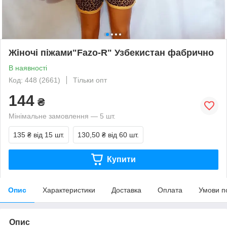
Жіночі піжами"Fazo-R" Узбекистан фабрично
В наявності
Код: 448 (2661)
Тільки опт
144
₴
Мінімальне замовлення — 5 шт.
135 ₴
від 15 шт.
130,50 ₴
від 60 шт.
Купити
Опис
Характеристики
Доставка
Оплата
Умови п
Опис