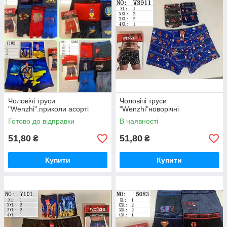
Чоловічі труси
Чоловічі труси
"Wenzhi".приколи асорті
"Wenzhi"новорічні
Готово до відправки
В наявності
51,80
51,80
₴
₴
Купити
Купити